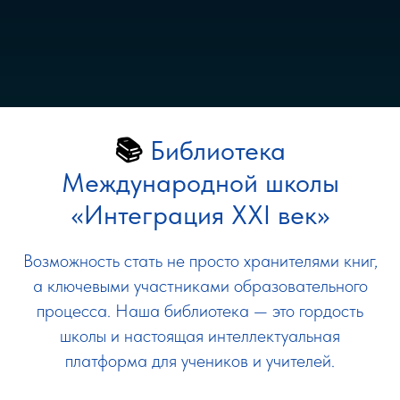
📚
Библиотека
Международной школы
«Интеграция XXI век»
Возможность стать не просто хранителями книг,
а ключевыми участниками образовательного
процесса. Наша библиотека — это гордость
школы и настоящая интеллектуальная
платформа для учеников и учителей.