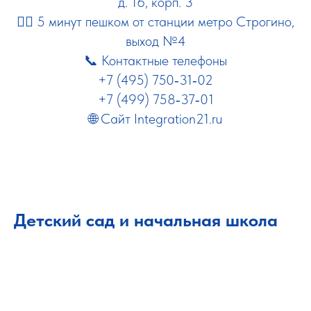
д. 16, корп. 3
🚶‍♂️
5 минут пешком от станции метро Строгино,
выход №4
📞 Контактные телефоны
+7 (495) 750‑31‑02
+7 (499) 758‑37‑01
🌐 Сайт
Integration21.ru
Детский сад и начальная школа
📍 Адрес: Москва, 1-й Волоколамский проезд,
д. 9, корп. 2
🚶‍♂️ 10 минут пешком от метро Октябрьское