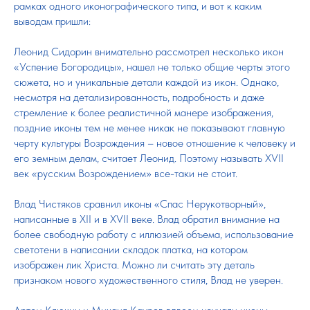
рамках одного иконографического типа, и вот к каким
выводам пришли:
Леонид Сидорин внимательно рассмотрел несколько икон
«Успение Богородицы», нашел не только общие черты этого
сюжета, но и уникальные детали каждой из икон. Однако,
несмотря на детализированность, подробность и даже
стремление к более реалистичной манере изображения,
поздние иконы тем не менее никак не показывают главную
черту культуры Возрождения – новое отношение к человеку и
его земным делам, считает Леонид. Поэтому называть XVII
век «русским Возрождением» все-таки не стоит.
Влад Чистяков сравнил иконы «Спас Нерукотворный»,
написанные в XII и в XVII веке. Влад обратил внимание на
более свободную работу с иллюзией объема, использование
светотени в написании складок платка, на котором
изображен лик Христа. Можно ли считать эту деталь
признаком нового художественного стиля, Влад не уверен.