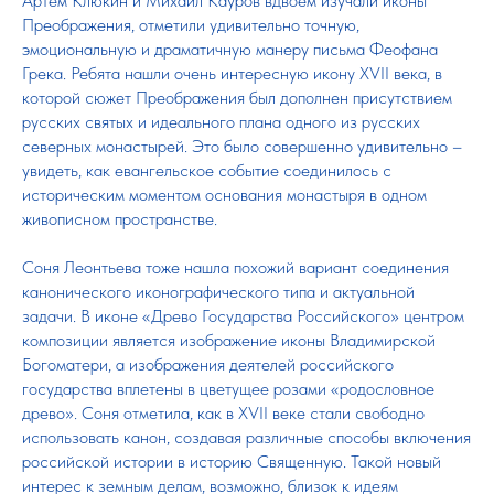
Артем Клюкин и Михаил Кауров вдвоем изучали иконы
Преображения, отметили удивительно точную,
эмоциональную и драматичную манеру письма Феофана
Грека. Ребята нашли очень интересную икону XVII века, в
которой сюжет Преображения был дополнен присутствием
русских святых и идеального плана одного из русских
северных монастырей. Это было совершенно удивительно –
увидеть, как евангельское событие соединилось с
историческим моментом основания монастыря в одном
живописном пространстве.
Соня Леонтьева тоже нашла похожий вариант соединения
канонического иконографического типа и актуальной
задачи. В иконе «Древо Государства Российского» центром
композиции является изображение иконы Владимирской
Богоматери, а изображения деятелей российского
государства вплетены в цветущее розами «родословное
древо». Соня отметила, как в XVII веке стали свободно
использовать канон, создавая различные способы включения
российской истории в историю Священную. Такой новый
интерес к земным делам, возможно, близок к идеям