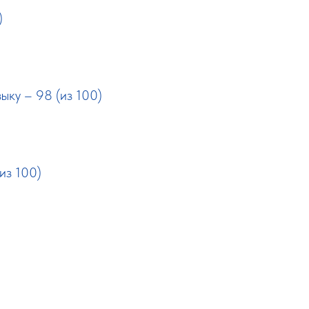
)
ыку – 98 (из 100)
из 100)