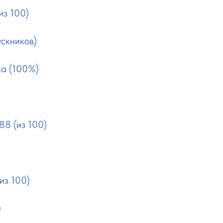
из 100)
ускников)
ка (100%)
88 (из 100)
из 100)
)