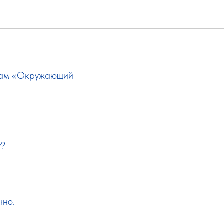
етам «Окружающий
у?
чно.