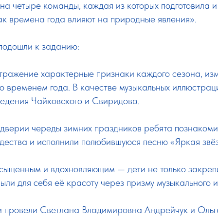
на четыре команды, каждая из которых подготовила и
ак времена года влияют на природные явления».
подошли к заданию:
отражение характерные признаки каждого сезона, из
со временем года. В качестве музыкальных иллюстрац
ведения Чайковского и Свиридова.
ддверии череды зимних праздников ребята познаком
дества и исполнили полюбившуюся песню «Яркая звё
асыщенным и вдохновляющим — дети не только закреп
рыли для себя её красоту через призму музыкального и
 и провели Светлана Владимировна Андрейчук и Оль