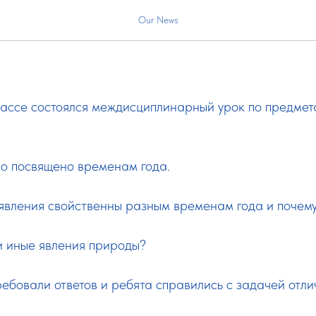
иплинарный урок
Our News
классе состоялся междисциплинарный урок по предм
о посвящено временам года.
явления свойственны разным временам года и почем
ли иные явления природы?
ребовали ответов и ребята справились с задачей отли