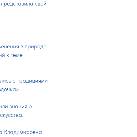
 представила свой
менения в природе
ий к теме
ились с традициями
здочка».
или знания о
скусства.
га Владимировна