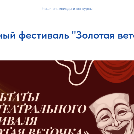
Наши олимпиады и конкурсы
ный фестиваль "Золотая вет